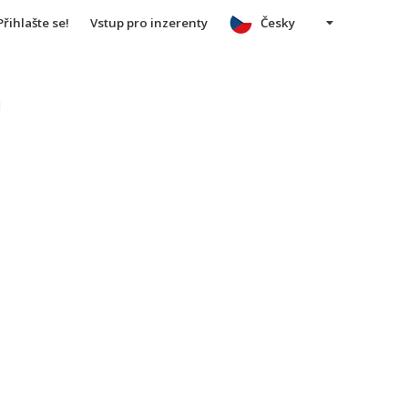
Přihlašte se!
Vstup pro inzerenty
Česky
u