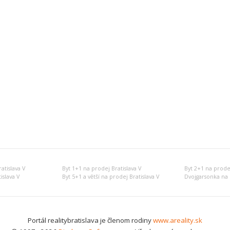
atislava V
Byt 1+1 na prodej Bratislava V
Byt 2+1 na prodej
islava V
Byt 5+1 a větší na prodej Bratislava V
Dvojgarsonka na 
Portál realitybratislava je členom rodiny
www.areality.sk