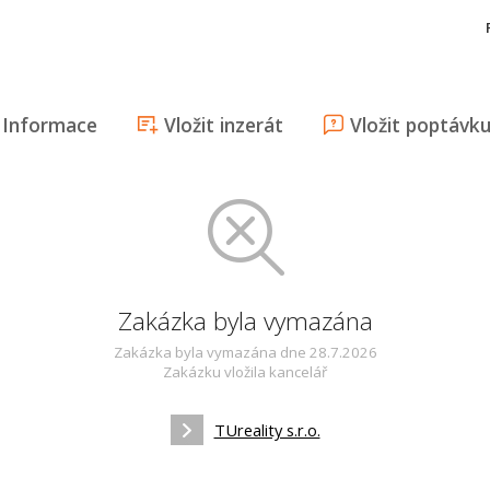
Informace
Vložit inzerát
Vložit poptávk
Zakázka byla vymazána
Zakázka byla vymazána dne 28.7.2026
Zakázku vložila kancelář
TUreality s.r.o.