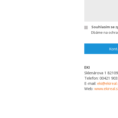
Souhlasím se 
Dbáme na ochran
Kont
EKI
Sklenárova 1
82109
Telefon:
00421 903
E-mail:
eki@ekireal.
Web:
www.ekireal.s