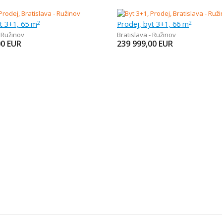
t 3+1, 65 m
Prodej, byt 3+1, 66 m
2
2
- Ružinov
Bratislava - Ružinov
00
EUR
239 999,00
EUR