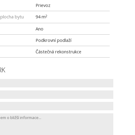
Prievoz
 plocha bytu
94 m
2
Ano
Podkrovní podlaží
Částečná rekonstrukce
RK