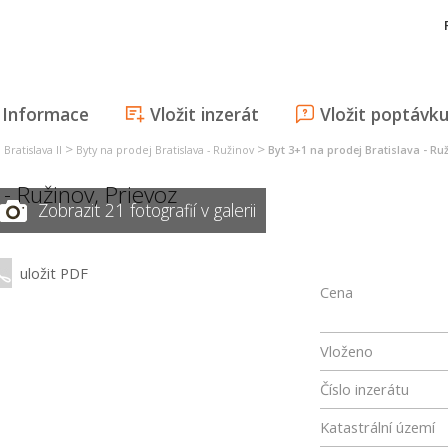
Informace
Vložit inzerát
Vložit poptávk
>
>
Bratislava II
Byty na prodej Bratislava - Ružinov
Byt 3+1 na prodej Bratislava - Ru
 - Ružinov
,
Prievoz
Zobrazit 21 fotografií v galerii
uložit PDF
Cena
Vloženo
Číslo inzerátu
Katastrální území