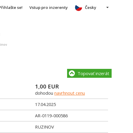
Přihlašte se!
Vstup pro inzerenty
Česky
u
žinov
Topovať inzerát
1,00
EUR
dohodou
navrhnout cenu
17.04.2025
AR-0119-000586
RUZINOV