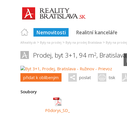
Nemovitosti
Realitní kanceláře
>
>
>
AReality.sk
Byty na prodej
Byty na prodej Bratislava
Byty na prodej 
Prodej, byt 3+1, 94 m
,
Bratislava
2
přidat k oblíbeným
poslat
tisk
Soubory
Pôdorys_SD_