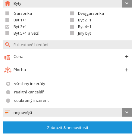
Byty
Garsonka
Dvojgarsonka
Byt 1+1
Byt 2+1
Byt 3+1
Byt 4+1
Byt 5+1 a větší
Jiný byt
Cena
Plocha
všechny inzeráty
realitní kancelář
soukromý inzerent
nejnovější
Zobrazit
8
nemovitostí