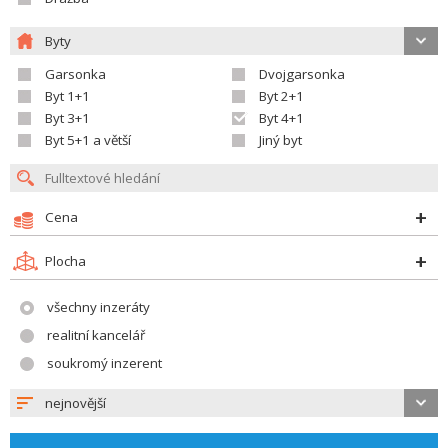
Byty
Garsonka
Dvojgarsonka
Byt 1+1
Byt 2+1
Byt 3+1
Byt 4+1
Byt 5+1 a větší
Jiný byt
Cena
Plocha
všechny inzeráty
realitní kancelář
soukromý inzerent
nejnovější