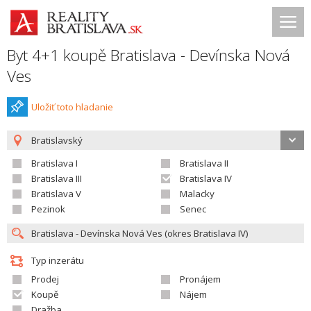
Byt 4+1 koupě Bratislava - Devínska Nová
Ves
Uložiť toto hladanie
Bratislavský
Bratislava I
Bratislava II
Bratislava III
Bratislava IV
Bratislava V
Malacky
Pezinok
Senec
Typ inzerátu
Prodej
Pronájem
Koupě
Nájem
Dražba