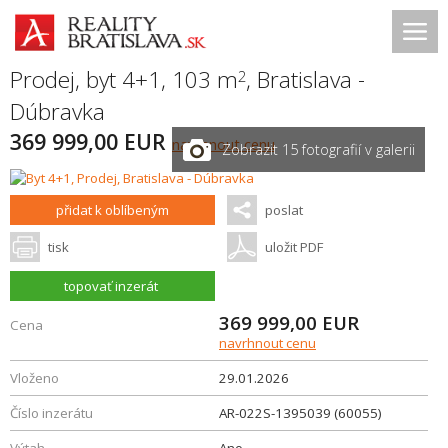
Prodej, byt 4+1, 103 m
,
Bratislava -
2
Dúbravka
369 999,00 EUR
navrhnout cenu
Zobrazit 15 fotografií v galerii
přidat k oblíbeným
poslat
tisk
uložit PDF
topovať inzerát
369 999,00
EUR
Cena
navrhnout cenu
Vloženo
29.01.2026
Číslo inzerátu
AR-022S-1395039 (60055)