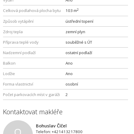
Výtah
Ano
2
Celková podlahová plocha bytu
103 m
Způsob vytápění
ústřední topení
Zdroj tepla
zemní plyn
Příprava teplé vody
souběžné s ÚT
Nadzemní podlaží
ostatní podlaží
Balkon
Ano
Lodžie
Ano
Forma vlastnictví
osobní
Počet parkovacích míst v garáži
2
Kontaktovat makléře
Bohuslav Číčel
Telefon: +421413217800