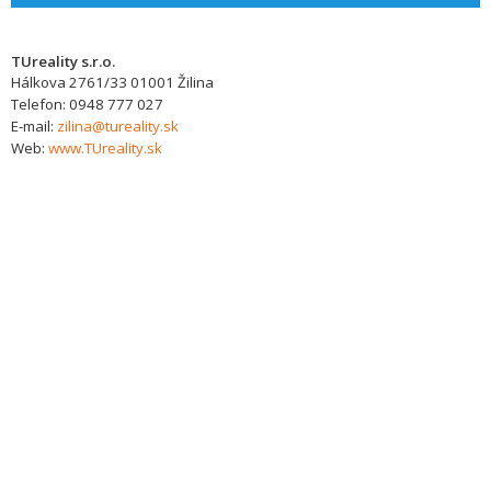
TUreality s.r.o.
Hálkova 2761/33
01001
Žilina
Telefon:
0948 777 027
E-mail:
zilina@tureality.sk
Web:
www.TUreality.sk