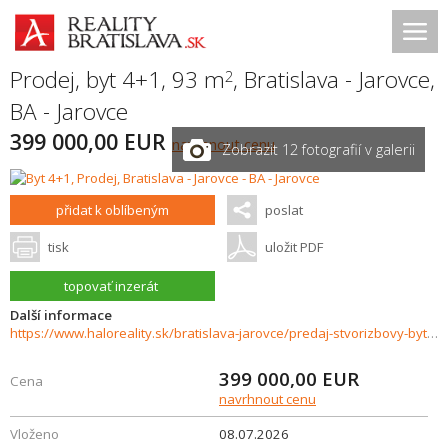
Prodej, byt 4+1, 93 m
,
Bratislava - Jarovce
,
2
BA - Jarovce
399 000,00 EUR
navrhnout cenu
Zobrazit 12 fotografií v galerii
přidat k oblíbeným
poslat
tisk
uložit PDF
topovať inzerát
Další informace
https://www.haloreality.sk/bratislava-jarovce/predaj-stvorizbovy-byt-bratislava-jarovce-chotarna---novostavba/73430
399 000,00
EUR
Cena
navrhnout cenu
Vloženo
08.07.2026