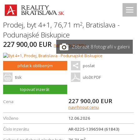
Prodej, byt 4+1, 76,71 m
,
Bratislava -
2
Podunajské Biskupice
227 900,00 EUR
navrhnout cenu
Zobrazit 8 fotografií v galerii
přidat k oblíbeným
poslat
tisk
uložit PDF
topovať inzerát
227 900,00
EUR
Cena
navrhnout cenu
Vloženo
12.06.2026
Číslo inzerátu
AR-022S-1396594 (61843)
2