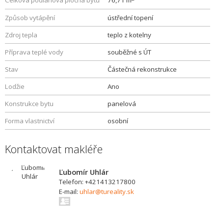
Celková podlahová plocha bytu
76,71 m
Způsob vytápění
ústřední topení
Zdroj tepla
teplo z kotelny
Příprava teplé vody
souběžné s ÚT
Stav
Částečná rekonstrukce
Lodžie
Ano
Konstrukce bytu
panelová
Forma vlastnictví
osobní
Kontaktovat makléře
Ľubomír Uhlár
Telefon: +421413217800
E-mail:
uhlar@tureality.sk