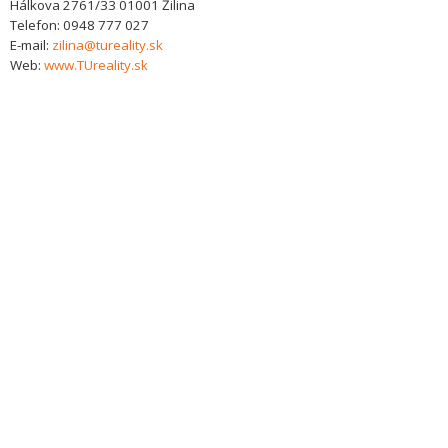
Hálkova 2761/33
01001
Žilina
Telefon:
0948 777 027
E-mail:
zilina@tureality.sk
Web:
www.TUreality.sk