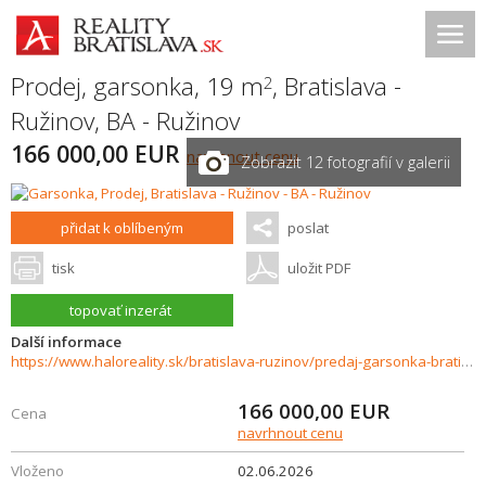
Prodej, garsonka, 19 m
,
Bratislava -
2
Ružinov
,
BA - Ružinov
166 000,00 EUR
navrhnout cenu
Zobrazit 12 fotografií v galerii
přidat k oblíbeným
poslat
tisk
uložit PDF
topovať inzerát
Další informace
https://www.haloreality.sk/bratislava-ruzinov/predaj-garsonka-bratislava-ruzinov-jasikova-ulica/73118
166 000,00
EUR
Cena
navrhnout cenu
Vloženo
02.06.2026