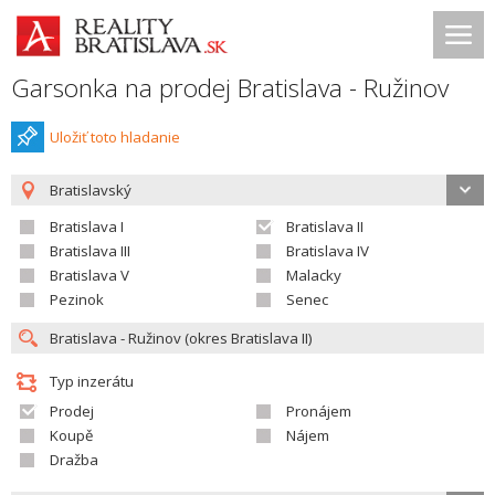
Garsonka na prodej Bratislava - Ružinov
Uložiť toto hladanie
Bratislavský
Bratislava I
Bratislava II
Bratislava III
Bratislava IV
Bratislava V
Malacky
Pezinok
Senec
Typ inzerátu
Prodej
Pronájem
Koupě
Nájem
Dražba