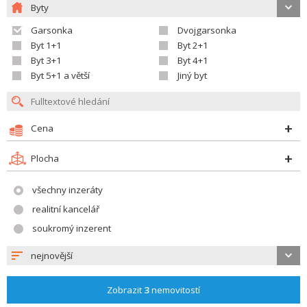
Byty
Garsonka
Dvojgarsonka
Byt 1+1
Byt 2+1
Byt 3+1
Byt 4+1
Byt 5+1 a větší
Jiný byt
Cena
Plocha
všechny inzeráty
realitní kancelář
soukromý inzerent
nejnovější
Zobrazit
3
nemovitostí