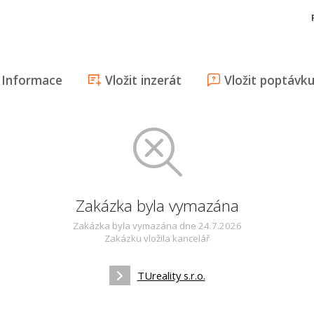
Informace
Vložit inzerát
Vložit poptávk
Zakázka byla vymazána
Zakázka byla vymazána dne 24.7.2026
Zakázku vložila kancelář
TUreality s.r.o.