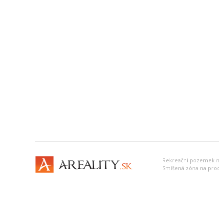
Rekreační pozemek na 
Smíšená zóna na prodej