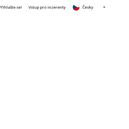
Přihlašte se!
Vstup pro inzerenty
Česky
u