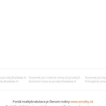
prodej Bratislava III
Pozemek pro rodinné domy na prodej Bratislava III
 Bratislava III
Komerční zóna na prodej Bratislava III
Průmyslová zóna n
Portál realitybratislava je členom rodiny
www.areality.sk