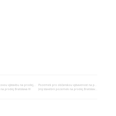
Pozemek pro bytovou výstavbu na prodej Bratislava III
Pozemek pro občanskou vybavenost na prodej Bratislava III
a prodej Bratislava III
Jiný stavební pozemek na prodej Bratislava III