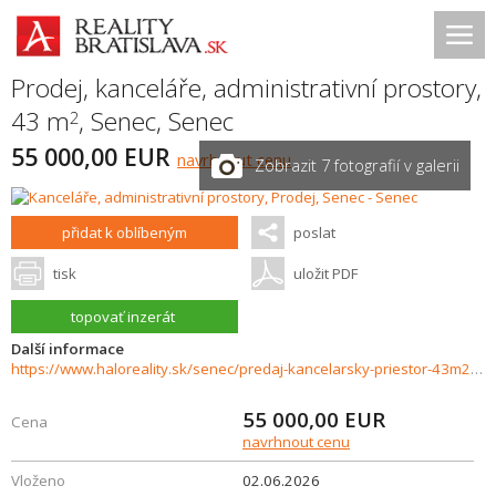
Prodej, kanceláře, administrativní prostory,
43 m
,
Senec
,
Senec
2
55 000,00 EUR
navrhnout cenu
Zobrazit 7 fotografií v galerii
přidat k oblíbeným
poslat
tisk
uložit PDF
topovať inzerát
Další informace
https://www.haloreality.sk/senec/predaj-kancelarsky-priestor-43m2-senec-kysucka-ul---exkluzivne-halo-reality/73133
55 000,00
EUR
Cena
navrhnout cenu
Vloženo
02.06.2026