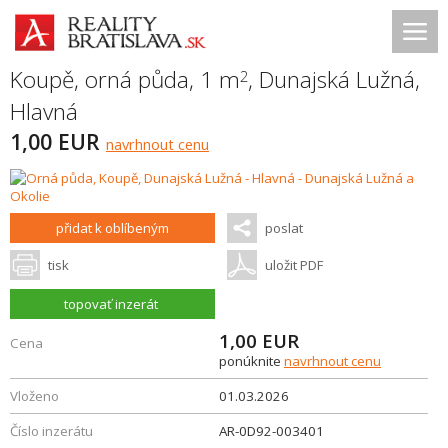
Koupě, orná půda, 1 m
,
Dunajská Lužná
,
2
Hlavná
1,00 EUR
navrhnout cenu
přidat k oblíbeným
poslat
tisk
uložit PDF
topovať inzerát
1,00
EUR
Cena
ponúknite
navrhnout cenu
Vloženo
01.03.2026
Číslo inzerátu
AR-0D92-003401