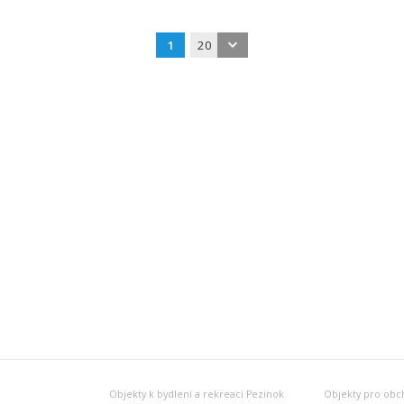
1
20
Objekty k bydlení a rekreaci Pezinok
Objekty pro obch