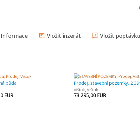
Informace
Vložit inzerát
Vložit poptávk
rná půda
Prodej, stavební pozemky, 2 3
Vištuk
,
Vištuk
00
EUR
73 295,00
EUR