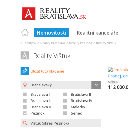
Nemovitosti
Realitní kanceláře
>
>
>
AReality.sk
Reality Bratislava
Reality Pezinok
Reality Vištuk
Reality Vištuk
Uložiť toto hladanie
Prodej, o
Vištuk
Bratislavský
112 000,
Bratislava I
Bratislava II
Bratislava III
Bratislava IV
Bratislava V
Malacky
Pezinok
Senec