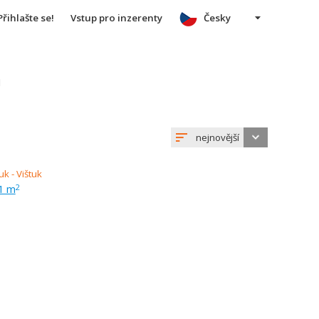
Přihlašte se!
Vstup pro inzerenty
Česky
u
nejnovější
91 m
2