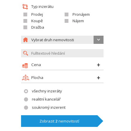
Typ inzerátu
Prodej
Pronájem
Koupě
Nájem
Dražba
Vybrat druh nemovitosti
Cena
Plocha
všechny inzeráty
realitní kancelář
soukromý inzerent
Zobrazit
2
nemovitostí