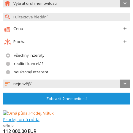
Vybrat druh nemovitosti
Cena
Plocha
všechny inzeráty
realitní kancelář
soukromý inzerent
nejnovější
Zobrazit
2
nemovitostí
Prodej, orná půda
Vištuk
112 000,00
EUR