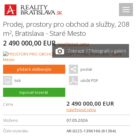
Prodej, prostory pro obchod a služby, 208
m
,
Bratislava - Staré Mesto
2
2 490 000,00 EUR
navrhnout cenu
Zobrazit 17 fotografií v galerii
přidat k oblíbeným
poslat
tisk
uložit PDF
topovať inzerát
2 490 000,00
EUR
Cena
navrhnout cenu
Vloženo
07.05.2026
Číslo inzerátu
AR-022S-1396166 (61364)