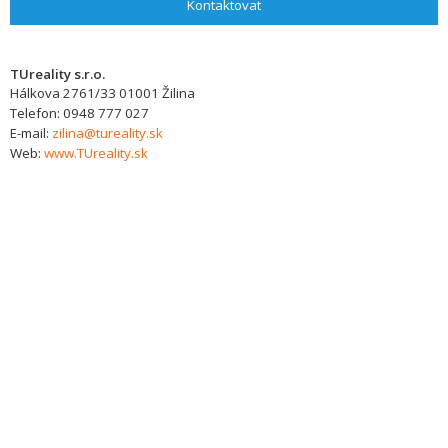
Kontaktovat
TUreality s.r.o.
Hálkova 2761/33
01001
Žilina
Telefon:
0948 777 027
E-mail:
zilina@tureality.sk
Web:
www.TUreality.sk