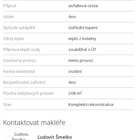
Příjezd
asfaltová cesta
Výtah
Ano
Způsob vytápění
ústřední topení
Zdroj tepla
teplo z kotelny
Příprava teplé vody
souběžné s ÚT
Současný provoz
mimo provoz
Forma vlastnictví
osobní
Bezpečnostní zařízení
Ano
2
Plocha nebytových prostor
208 m
Stav
Kompletní rekonstrukce
Kontaktovat makléře
Ľudovít Šmelko