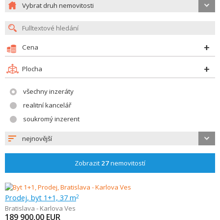
Vybrat druh nemovitosti
Cena
Plocha
všechny inzeráty
realitní kancelář
soukromý inzerent
nejnovější
Zobrazit
27
nemovitostí
Prodej, byt 1+1, 37 m
2
Bratislava - Karlova Ves
189 900,00
EUR