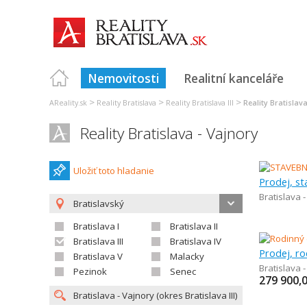
Nemovitosti
Realitní kanceláře
>
>
>
AReality.sk
Reality Bratislava
Reality Bratislava III
Reality Bratislav
Reality Bratislava - Vajnory
Uložiť toto hladanie
Prodej, s
Bratislava 
Bratislavský
Bratislava I
Bratislava II
Bratislava III
Bratislava IV
Prodej, r
Bratislava V
Malacky
Bratislava 
Pezinok
Senec
279 900,