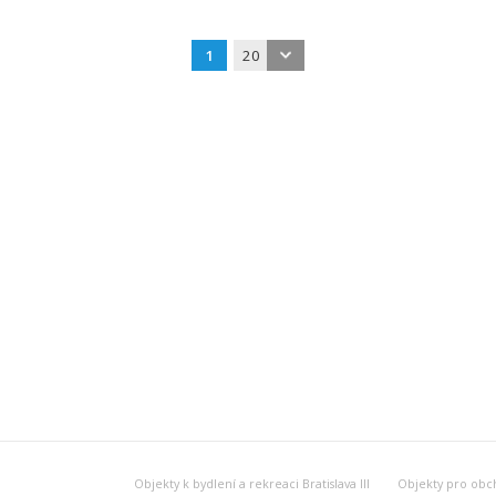
1
20
Objekty k bydlení a rekreaci Bratislava III
Objekty pro obcho