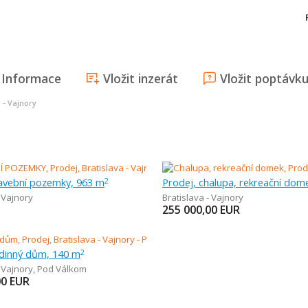
Informace
Vložit inzerát
Vložit poptávk
a - Vajnory
tavební pozemky, 963 m
Prodej, chalupa, rekreační dom
2
- Vajnory
Bratislava - Vajnory
255 000,00
EUR
odinný dům, 140 m
2
- Vajnory
,
Pod Válkom
00
EUR