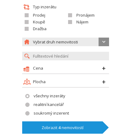
Typ inzerátu
Prodej
Pronájem
Koupě
Nájem
Dražba
Vybrat druh nemovitosti
Cena
Plocha
všechny inzeráty
realitní kancelář
soukromý inzerent
Zobrazit
4
nemovitostí