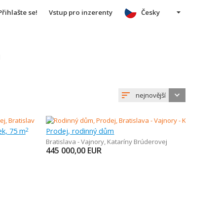
Přihlašte se!
Vstup pro inzerenty
Česky
u
nejnovější
ek, 75 m
Prodej, rodinný dům
2
Bratislava - Vajnory
,
Kataríny Brúderovej
445 000,00
EUR