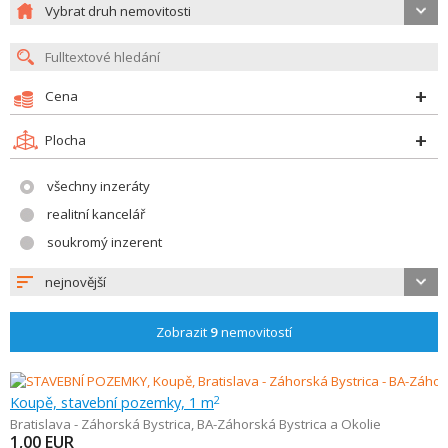
Vybrat druh nemovitosti
Cena
Plocha
všechny inzeráty
realitní kancelář
soukromý inzerent
nejnovější
Zobrazit
9
nemovitostí
Koupě, stavební pozemky, 1 m
2
Bratislava - Záhorská Bystrica
,
BA-Záhorská Bystrica a Okolie
1,00
EUR