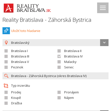
Reality Bratislava - Záhorská Bystrica
Uložiť toto hladanie
Bratislavský
Bratislava I
Bratislava II
Bratislava III
Bratislava IV
Bratislava V
Malacky
Pezinok
Senec
Typ inzerátu
Prodej
Pronájem
Koupě
Nájem
Dražba