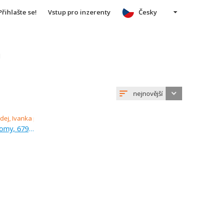
Přihlašte se!
Vstup pro inzerenty
Česky
u
nejnovější
Prodej, pozemek pro rodinné domy, 679 m