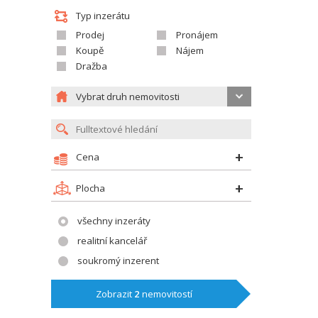
Typ inzerátu
Prodej
Pronájem
Koupě
Nájem
Dražba
Vybrat druh nemovitosti
Cena
Plocha
všechny inzeráty
realitní kancelář
soukromý inzerent
Zobrazit
2
nemovitostí