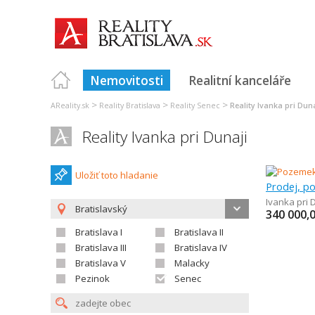
Nemovitosti
Realitní kanceláře
>
>
>
AReality.sk
Reality Bratislava
Reality Senec
Reality Ivanka pri Duna
Reality Ivanka pri Dunaji
Uložiť toto hladanie
Ivanka pri 
Bratislavský
340 000,
Bratislava I
Bratislava II
Bratislava III
Bratislava IV
Bratislava V
Malacky
Pezinok
Senec