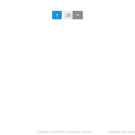
1
20
Objekty k bydlení a rekreaci Senec
Objekty pro obc