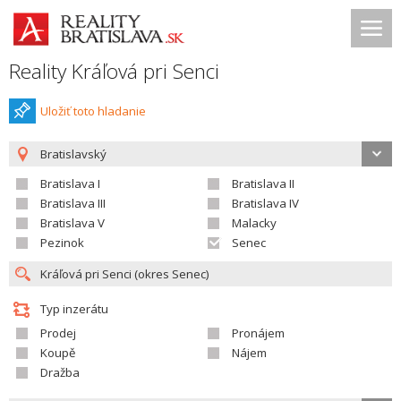
Reality Kráľová pri Senci
Uložiť toto hladanie
Bratislavský
Bratislava I
Bratislava II
Bratislava III
Bratislava IV
Bratislava V
Malacky
Pezinok
Senec
Typ inzerátu
Prodej
Pronájem
Koupě
Nájem
Dražba