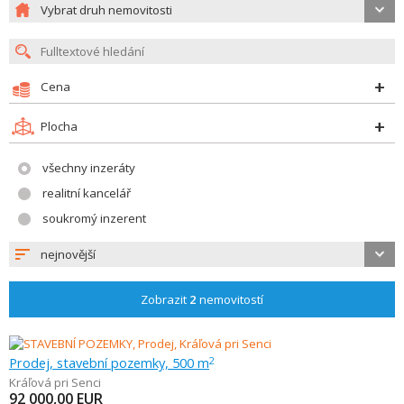
Vybrat druh nemovitosti
Cena
Plocha
všechny inzeráty
realitní kancelář
soukromý inzerent
nejnovější
Zobrazit
2
nemovitostí
Prodej, stavební pozemky, 500 m
2
Kráľová pri Senci
92 000,00
EUR