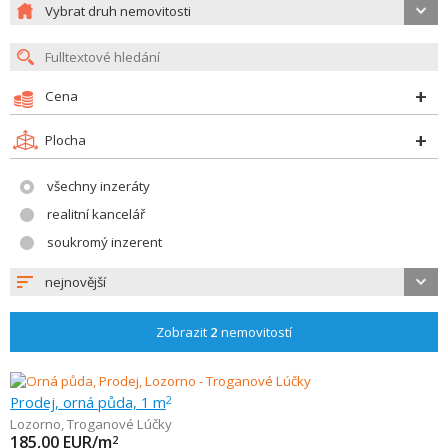
Vybrat druh nemovitosti
Cena
Plocha
všechny inzeráty
realitní kancelář
soukromý inzerent
nejnovější
Zobrazit
2
nemovitostí
Prodej, orná půda, 1 m
2
Lozorno
,
Troganové Lúčky
185,00
EUR/m
2