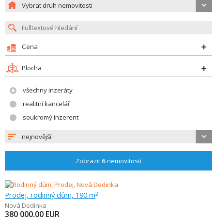
Vybrat druh nemovitosti
Cena
Plocha
všechny inzeráty
realitní kancelář
soukromý inzerent
nejnovější
Zobrazit
6
nemovitostí
Prodej, rodinný dům, 190 m
2
Nová Dedinka
380 000,00
EUR