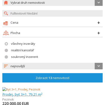
Vybrat druh nemovitosti
Cena
Plocha
všechny inzeráty
realitní kancelář
soukromý inzerent
nejnovější
Zobrazit
13
nemovitostí
Prodej, byt 3+1, 79,21 m
2
Pezinok
220 000,00
EUR