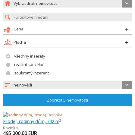
Vybrat druh nemovitosti
Cena
Plocha
všechny inzeráty
realitní kancelář
soukromý inzerent
nejnovější
Zobrazit
5
nemovitostí
Prodej, rodinný dům, 742 m
2
Rovinka
495 000,00
EUR