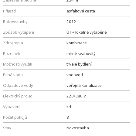
Zastavěná plocha
234 m
Příjezd
asfaltová cesta
Rok výstavby
2012
Způsob vytápění
ÚT + lokálně vytápěné
Zdroj tepla
kombinace
Pozemek
mírně svahovitý
Možnosti využití
trvalé bydlení
Pitná voda
vodovod
Odpadové vody
veřejná kanalizace
Elektrický proud
220/380 V
Vybavení
krb
Počet pokojů
8
Stav
Novostavba