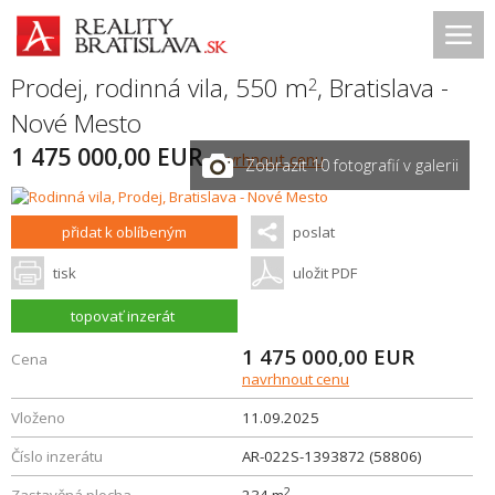
Prodej, rodinná vila, 550 m
,
Bratislava -
2
Nové Mesto
1 475 000,00 EUR
navrhnout cenu
Zobrazit 10 fotografií v galerii
přidat k oblíbeným
poslat
tisk
uložit PDF
topovať inzerát
1 475 000,00
EUR
Cena
navrhnout cenu
Vloženo
11.09.2025
Číslo inzerátu
AR-022S-1393872 (58806)
2