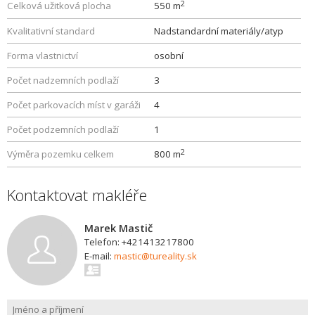
2
Celková užitková plocha
550 m
Kvalitativní standard
Nadstandardní materiály/atyp
Forma vlastnictví
osobní
Počet nadzemních podlaží
3
Počet parkovacích míst v garáži
4
Počet podzemních podlaží
1
2
Výměra pozemku celkem
800 m
Kontaktovat makléře
Marek Mastič
Telefon: +421413217800
E-mail:
mastic@tureality.sk