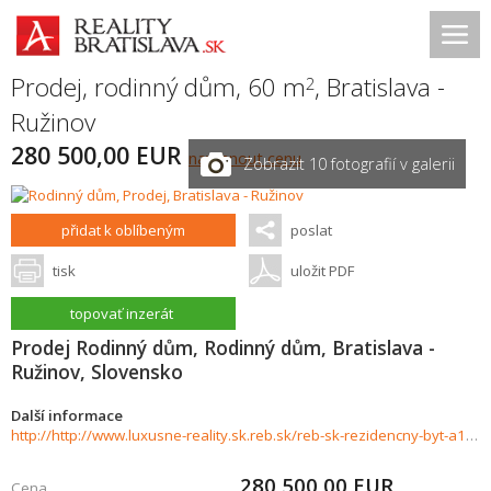
Prodej, rodinný dům, 60 m
,
Bratislava -
2
Ružinov
280 500,00 EUR
navrhnout cenu
Zobrazit 10 fotografií v galerii
přidat k oblíbeným
poslat
tisk
uložit PDF
topovať inzerát
Prodej Rodinný dům, Rodinný dům, Bratislava -
Ružinov, Slovensko
Další informace
http://http://www.luxusne-reality.sk.reb.sk/reb-sk-rezidencny-byt-a1-so-zahradou-v-rodinnom-dome-ruzinov-1017604
280 500,00
EUR
Cena