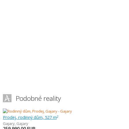
Podobné reality
Prodej, rodinný dům, 527 m
2
Gajary
,
Gajary
259 990,00
EUR