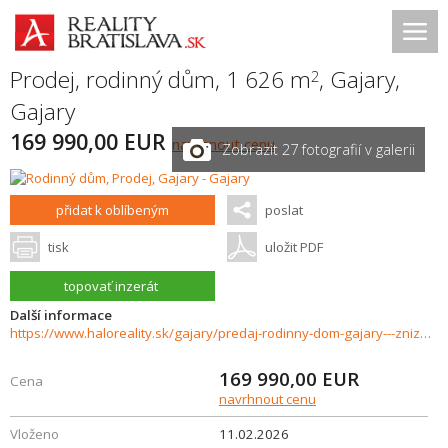
Prodej, rodinný dům, 1 626 m
,
Gajary
,
2
Gajary
169 990,00 EUR
navrhnout cenu
Zobrazit 27 fotografií v galerii
přidat k oblíbeným
poslat
tisk
uložit PDF
topovať inzerát
Další informace
https://www.haloreality.sk/gajary/predaj-rodinny-dom-gajary---znizena-cena---exkluzivne-halo-reality/72138
169 990,00
EUR
Cena
navrhnout cenu
Vloženo
11.02.2026