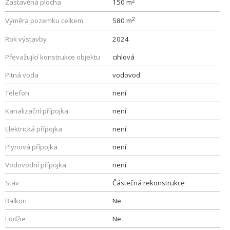
2
Zastavěná plocha
150 m
2
Výměra pozemku celkem
580 m
Rok výstavby
2024
Převažující konstrukce objektu
cihlová
Pitná voda
vodovod
Telefon
není
Kanalizační přípojka
není
Elektrická přípojka
není
Plynová přípojka
není
Vodovodní přípojka
není
Stav
Částečná rekonstrukce
Balkon
Ne
Lodžie
Ne