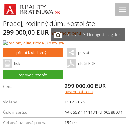
Prodej, rodinný dům,
Kostolište
299 000,00 EUR
navrhnout cenu
Zobrazit 34 fotografií v galerii
přidat k oblíbeným
poslat
tisk
uložit PDF
topovať inzerát
299 000,00
EUR
Cena
navrhnout cenu
Vloženo
11.04.2025
Číslo inzerátu
AR-0553-1111171 (ch00289974)
2
Celková užitková plocha
150 m