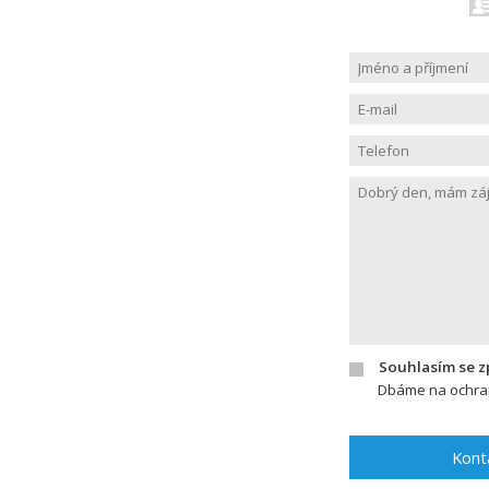
Souhlasím se 
Dbáme na ochran
Kont