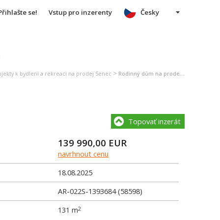
Přihlašte se!
Vstup pro inzerenty
Česky
u
>
jekty k bydlení a rekreaci na prodej Senec
Rodinný dům na prodej Senec
Topovať inzerát
139 990,00
EUR
navrhnout cenu
18.08.2025
AR-022S-1393684 (58598)
131 m
2