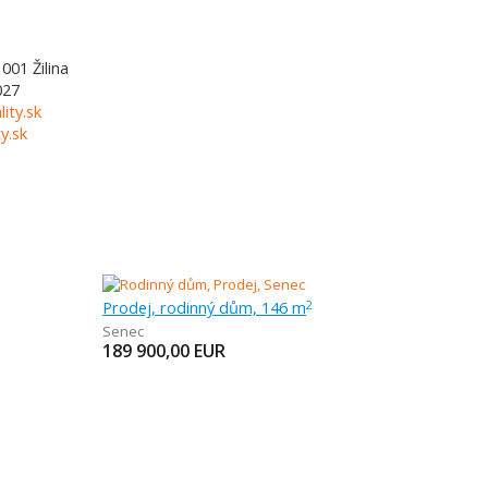
1001
Žilina
027
lity.sk
y.sk
Prodej, rodinný dům, 146 m
2
Senec
189 900,00
EUR