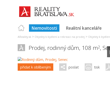
Nemovitosti
Realitní kanceláře
>
>
AReality.sk
Objekty k bydlení a rekreaci na prodej
Objekty k bydlení
Prodej, rodinný dům, 108 m
,
Se
2
přidat k oblíbeným
poslat
tisk