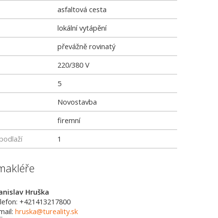
asfaltová cesta
lokální vytápění
převážně rovinatý
220/380 V
5
Novostavba
firemní
podlaží
1
makléře
anislav Hruška
lefon: +421413217800
mail:
hruska@tureality.sk