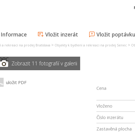
Informace
Vložit inzerát
Vložit poptávk
>
>
 a rekreaci na prodej Bratislava
Objekty k bydlení a rekreaci na prodej Senec
Ob
nec
Zobrazit 11 fotografií v galerii
uložit PDF
Cena
Vloženo
Číslo inzerátu
Zastavěná plocha