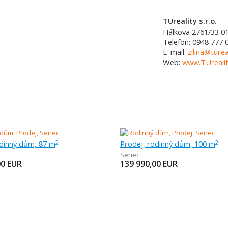
TUreality s.r.o.
Hálkova 2761/33
0
Telefon:
0948 777 
E-mail:
zilina@turea
Web:
www.TUrealit
odinný dům, 87 m
Prodej, rodinný dům, 100 m
2
2
Senec
00
EUR
139 990,00
EUR