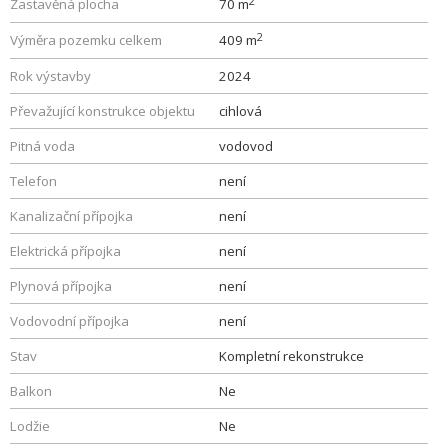
2
Zastavěná plocha
70 m
2
Výměra pozemku celkem
409 m
Rok výstavby
2024
Převažující konstrukce objektu
cihlová
Pitná voda
vodovod
Telefon
není
Kanalizační přípojka
není
Elektrická přípojka
není
Plynová přípojka
není
Vodovodní přípojka
není
Stav
Kompletní rekonstrukce
Balkon
Ne
Lodžie
Ne