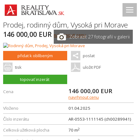
Prodej, rodinný dům,
Vysoká pri Morave
146 000,00 EUR
navrhnout cenu
Zobrazit 27 fotografií v galerii
přidat k oblíbeným
poslat
tisk
uložit PDF
topovať inzerát
146 000,00
EUR
Cena
navrhnout cenu
Vloženo
01.04.2025
Číslo inzerátu
AR-0553-1111145 (ch00289941)
2
Celková užitková plocha
70 m