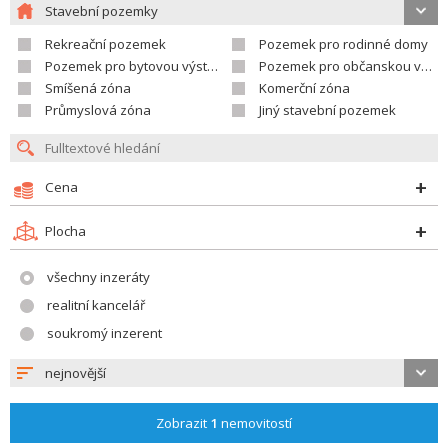
Stavební pozemky
Rekreační pozemek
Pozemek pro rodinné domy
Pozemek pro bytovou výstavbu
Pozemek pro občanskou vybavenost
Smíšená zóna
Komerční zóna
Průmyslová zóna
Jiný stavební pozemek
Cena
Plocha
všechny inzeráty
realitní kancelář
soukromý inzerent
nejnovější
Zobrazit
1
nemovitostí