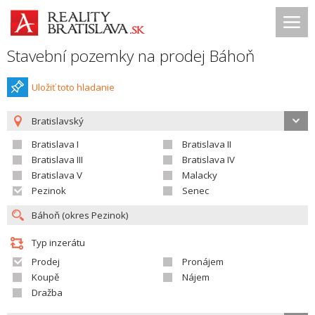
Stavební pozemky na prodej Báhoň
Uložiť toto hladanie
Bratislavský
Bratislava I
Bratislava II
Bratislava III
Bratislava IV
Bratislava V
Malacky
Pezinok
Senec
Typ inzerátu
Prodej
Pronájem
Koupě
Nájem
Dražba