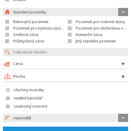
Stavební pozemky
Rekreační pozemek
Pozemek pro rodinné domy
Pozemek pro bytovou výstavbu
Pozemek pro občanskou vybavenost
Smíšená zóna
Komerční zóna
Průmyslová zóna
Jiný stavební pozemek
Cena
Plocha
všechny inzeráty
realitní kancelář
soukromý inzerent
nejnovější