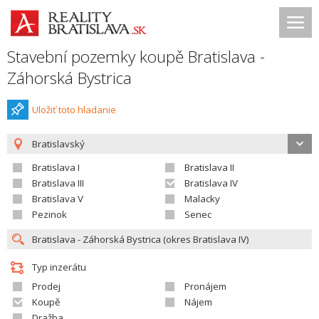
Stavební pozemky koupě Bratislava -
Záhorská Bystrica
Uložiť toto hladanie
Bratislavský
Bratislava I
Bratislava II
Bratislava III
Bratislava IV
Bratislava V
Malacky
Pezinok
Senec
Typ inzerátu
Prodej
Pronájem
Koupě
Nájem
Dražba