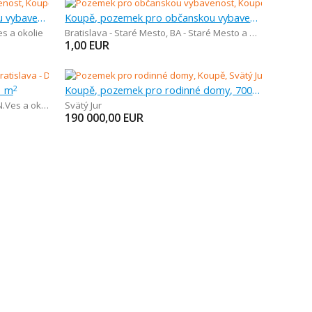
Koupě, pozemek pro občanskou vybavenost, 1 m
Koupě, pozemek pro občanskou vybavenost, 1 m
s a okolie
Bratislava - Staré Mesto
,
BA - Staré Mesto a okolie
1,00
EUR
1 m
Koupě, pozemek pro rodinné domy, 700 m
2
.Ves a okolie
Svätý Jur
190 000,00
EUR