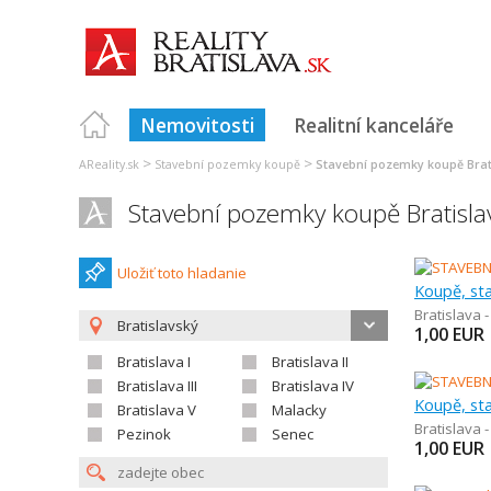
Nemovitosti
Realitní kanceláře
>
>
AReality.sk
Stavební pozemky koupě
Stavební pozemky koupě Brat
Stavební pozemky koupě Bratisla
Uložiť toto hladanie
Koupě, st
Bratislava 
Bratislavský
1,00
EUR
Bratislava I
Bratislava II
Bratislava III
Bratislava IV
Koupě, st
Bratislava V
Malacky
Bratislava 
Pezinok
Senec
1,00
EUR