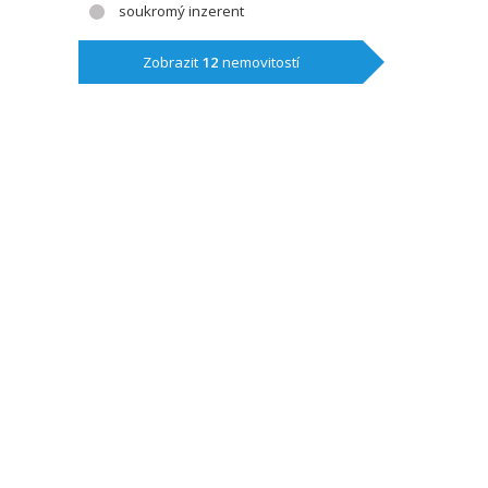
soukromý inzerent
Zobrazit
12
nemovitostí