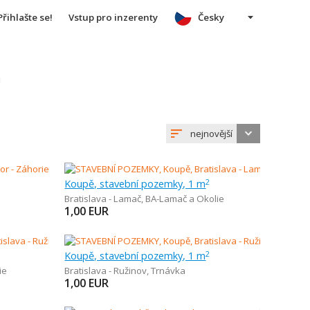
Přihlašte se!
Vstup pro inzerenty
Česky
u
nejnovější
Koupě, stavební pozemky, 1 m
2
Bratislava - Lamač
,
BA-Lamač a Okolie
1,00
EUR
Koupě, stavební pozemky, 1 m
2
ie
Bratislava - Ružinov
,
Trnávka
1,00
EUR