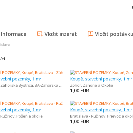
Informace
Vložit inzerát
Vložit poptávk
islava
va
avební pozemky, 1 m
Koupě, stavební pozemky, 1 m
2
2
- Záhorská Bystrica
,
BA-Záhorská Bystrica a Okolie
Zohor
,
Záhorie a Okolie
1,00
EUR
avební pozemky, 1 m
Koupě, stavební pozemky, 1 m
2
2
- Ružinov
,
Pošeň a okolie
Bratislava - Ružinov
,
Prievoz a okol
1,00
EUR