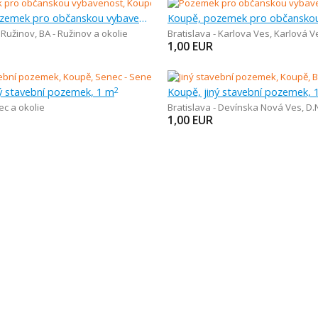
Koupě, pozemek pro občanskou vybavenost, 1 m
- Ružinov
,
BA - Ružinov a okolie
Bratislava - Karlova Ves
,
Karlová Ve
1,00
EUR
ý stavební pozemek, 1 m
Koupě, jiný stavební pozemek, 
2
c a okolie
Bratislava - Devínska Nová Ves
,
D.N
1,00
EUR