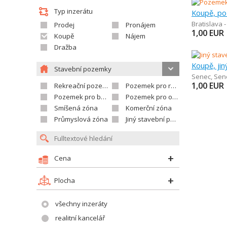
Typ inzerátu
Bratislava 
Prodej
Pronájem
1,00
EUR
Koupě
Nájem
Dražba
Koupě, jin
Stavební pozemky
Senec
,
Sene
1,00
EUR
Rekreační pozemek
Pozemek pro rodinné domy
Pozemek pro bytovou výstavbu
Pozemek pro občanskou vybavenost
Smíšená zóna
Komerční zóna
Průmyslová zóna
Jiný stavební pozemek
Cena
Plocha
všechny inzeráty
realitní kancelář