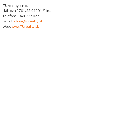
TUreality s.r.o.
Hálkova 2761/33
01001
Žilina
Telefon:
0948 777 027
E-mail:
zilina@tureality.sk
Web:
www.TUreality.sk