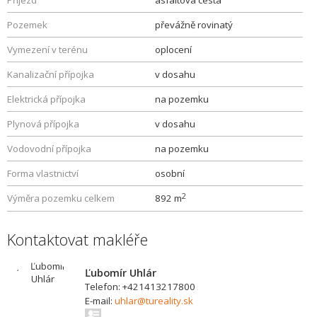
Příjezd
asfaltová cesta
Pozemek
převážně rovinatý
Vymezení v terénu
oplocení
Kanalizační přípojka
v dosahu
Elektrická přípojka
na pozemku
Plynová přípojka
v dosahu
Vodovodní přípojka
na pozemku
Forma vlastnictví
osobní
2
Výměra pozemku celkem
892 m
Kontaktovat makléře
Ľubomír Uhlár
Telefon: +421413217800
E-mail:
uhlar@tureality.sk