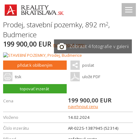
Prodej, stavební pozemky, 892 m
,
2
Budmerice
199 900,00 EUR
navrhnout cenu
Zobrazit 4 fotografie v galerii
přidat k oblíbeným
poslat
tisk
uložit PDF
topovať inzerát
199 900,00
EUR
Cena
navrhnout cenu
Vloženo
14.02.2024
Číslo inzerátu
AR-022S-1387945 (52314)