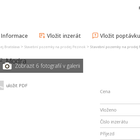
Informace
Vložit inzerát
Vložit poptávk
>
>
j Bratislava
Stavební pozemky na prodej Pezinok
Stavební pozemky na prodej
,
Modra
2
Zobrazit 6 fotografií v galerii
uložit PDF
Cena
Vloženo
Číslo inzerátu
Příjezd