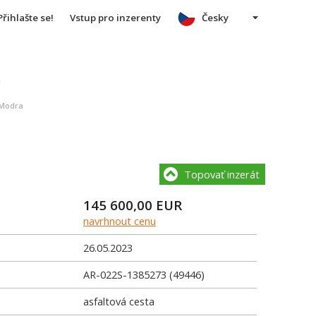
Přihlašte se!
Vstup pro inzerenty
Česky
u
 Modra
Topovať inzerát
145 600,00
EUR
navrhnout cenu
26.05.2023
AR-022S-1385273 (49446)
asfaltová cesta