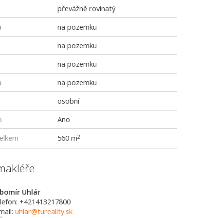
převážně rovinatý
a
na pozemku
na pozemku
na pozemku
a
na pozemku
osobní
p
Ano
elkem
560 m
2
makléře
bomír Uhlár
lefon: +421413217800
mail:
uhlar@tureality.sk