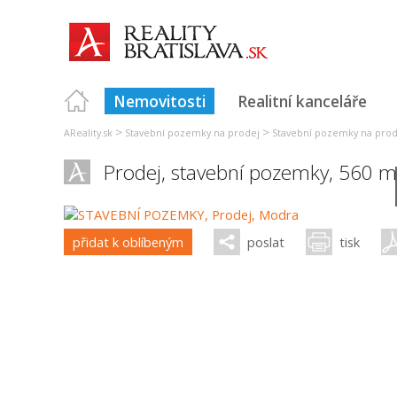
Nemovitosti
Realitní kanceláře
>
>
AReality.sk
Stavební pozemky na prodej
Stavební pozemky na prode
Prodej, stavební pozemky, 560 m
přidat k oblíbeným
poslat
tisk