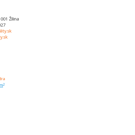
1001
Žilina
027
lity.sk
y.sk
 m
2