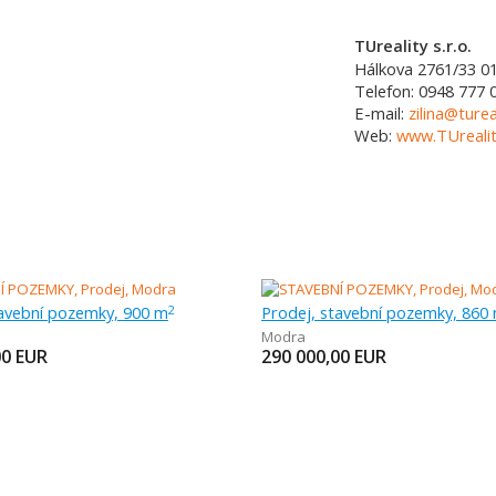
TUreality s.r.o.
Hálkova 2761/33
0
Telefon:
0948 777 
E-mail:
zilina@turea
Web:
www.TUrealit
tavební pozemky, 900 m
Prodej, stavební pozemky, 860
2
Modra
00
EUR
290 000,00
EUR