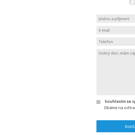
Souhlasím se 
Dbáme na ochran
Kont