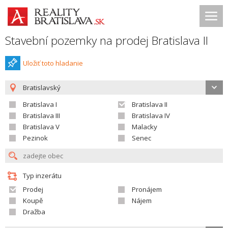
Stavební pozemky na prodej Bratislava II
Uložiť toto hladanie
Bratislavský
Bratislava I
Bratislava II
Bratislava III
Bratislava IV
Bratislava V
Malacky
Pezinok
Senec
Typ inzerátu
Prodej
Pronájem
Koupě
Nájem
Dražba