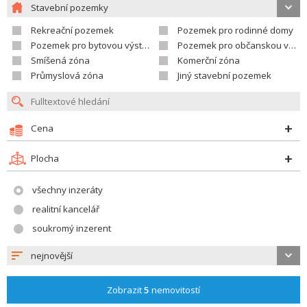
Stavební pozemky
Rekreační pozemek
Pozemek pro rodinné domy
Pozemek pro bytovou výstavbu
Pozemek pro občanskou vybavenost
Smíšená zóna
Komerční zóna
Průmyslová zóna
Jiný stavební pozemek
Cena
Plocha
všechny inzeráty
realitní kancelář
soukromý inzerent
nejnovější
Zobrazit
5
nemovitostí