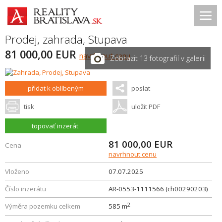
Prodej, zahrada,
Stupava
81 000,00 EUR
navrhnout cenu
Zobrazit 13 fotografií v galerii
přidat k oblíbeným
poslat
tisk
uložit PDF
topovať inzerát
81 000,00
EUR
Cena
navrhnout cenu
Vloženo
07.07.2025
Číslo inzerátu
AR-0553-1111566 (ch00290203)
2
Výměra pozemku celkem
585 m