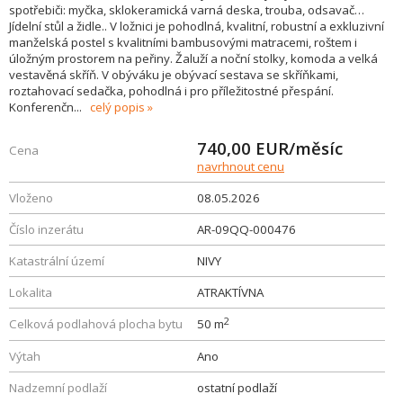
spotřebiči: myčka, sklokeramická varná deska, trouba, odsavač…
Jídelní stůl a židle.. V ložnici je pohodlná, kvalitní, robustní a exkluzivní
manželská postel s kvalitními bambusovými matracemi, roštem i
úložným prostorem na peřiny. Žaluží a noční stolky, komoda a velká
vestavěná skříň. V obýváku je obývací sestava se skříňkami,
roztahovací sedačka, pohodlná i pro příležitostné přespání.
Konferenčn
...
celý popis
740,00
EUR/měsíc
Cena
navrhnout cenu
Vloženo
08.05.2026
Číslo inzerátu
AR-09QQ-000476
Katastrální území
NIVY
Lokalita
ATRAKTÍVNA
2
Celková podlahová plocha bytu
50 m
Výtah
Ano
Nadzemní podlaží
ostatní podlaží