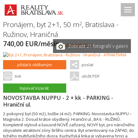
Pronájem, byt 2+1, 50 m
,
Bratislava -
2
Ružinov
,
Hraničná
740,00 EUR/měsíc
navrhnout cenu
Zobrazit 21 fotografií v galerii
přidat k oblíbeným
poslat
tisk
uložit PDF
topovať inzerát
NOVOSTAVBA NUPPU - 2 + kk - PARKING -
Hraniční ul.
2-pokojový byt (50 m2), lodžie (4 m2). PARKING. Novostavba NUPPU –
Magnolia 2. Dosud krátce obydlený. Hraniční ul., BA II. - RUŽINŮ.
Kompletně stylově a luxusně NOVĚ zařízený, NOVÝ byt, pro náročného
obyvatele atraktivní zóny širšího centra. Byt orientovaný na ZÁPAD, do
tichého multifunkčního dvora. Kuchyňská linka je vybavena hrnci a