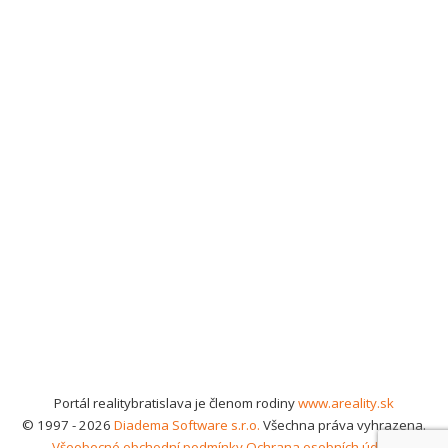
Portál realitybratislava je členom rodiny
www.areality.sk
© 1997 - 2026
Diadema Software s.r.o.
Všechna práva vyhrazena.
Všeobecné obchodní podmínky
Ochrana osobních údajů