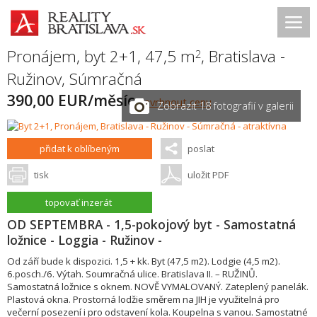
Pronájem, byt 2+1, 47,5 m
,
Bratislava -
2
Ružinov
,
Súmračná
390,00 EUR/měsíc
navrhnout cenu
Zobrazit 18 fotografií v galerii
přidat k oblíbeným
poslat
tisk
uložit PDF
topovať inzerát
OD SEPTEMBRA - 1,5-pokojový byt - Samostatná
ložnice - Loggia - Ružinov -
Od září bude k dispozici. 1,5 + kk. Byt (47,5 m2). Lodgie (4,5 m2).
6.posch./6. Výtah. Soumračná ulice. Bratislava II. – RUŽINŮ.
Samostatná ložnice s oknem. NOVĚ VYMALOVANÝ. Zateplený panelák.
Plastová okna. Prostorná lodžie směrem na JIH je využitelná pro
večerní posezení i pro odstavení kola. Koupelna s vanou. Samostatné