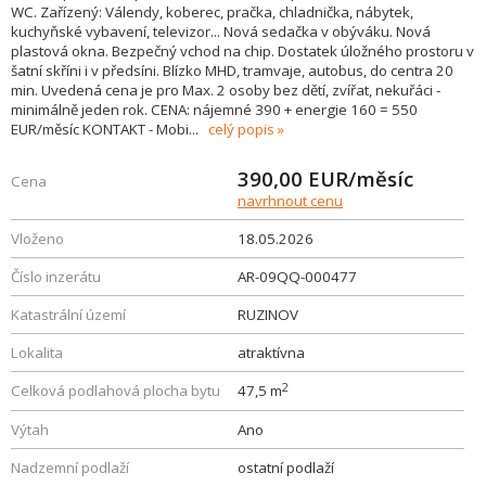
WC. Zařízený: Válendy, koberec, pračka, chladnička, nábytek,
kuchyňské vybavení, televizor... Nová sedačka v obýváku. Nová
plastová okna. Bezpečný vchod na chip. Dostatek úložného prostoru v
šatní skříni i v předsíni. Blízko MHD, tramvaje, autobus, do centra 20
min. Uvedená cena je pro Max. 2 osoby bez dětí, zvířat, nekuřáci -
minimálně jeden rok. CENA: nájemné 390 + energie 160 = 550
EUR/měsíc KONTAKT - Mobi
...
celý popis
390,00
EUR/měsíc
Cena
navrhnout cenu
Vloženo
18.05.2026
Číslo inzerátu
AR-09QQ-000477
Katastrální území
RUZINOV
Lokalita
atraktívna
2
Celková podlahová plocha bytu
47,5 m
Výtah
Ano
Nadzemní podlaží
ostatní podlaží