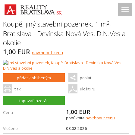
Koupě, jiný stavební pozemek, 1 m
,
2
Bratislava - Devínska Nová Ves
,
D.N.Ves a
okolie
1,00 EUR
navrhnout cenu
přidat k oblíbeným
poslat
tisk
uložit PDF
topovať inzerát
1,00
EUR
Cena
ponúknite
navrhnout cenu
Vloženo
03.02.2026