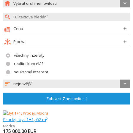
Vybrat druh nemovitosti
Cena
Plocha
všechny inzeráty
realitní kancelář
soukromý inzerent
nejnovější
Zobrazit
7
nemovitostí
Prodej, byt 1+1, 62 m
2
Modra
175 000,00
EUR