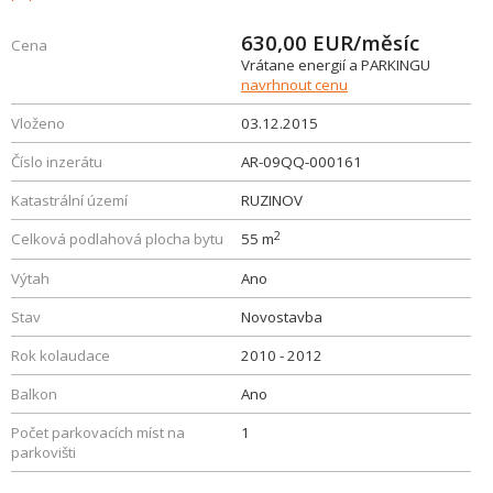
630,00
EUR/měsíc
Cena
Vrátane energií a PARKINGU
navrhnout cenu
Vloženo
03.12.2015
Číslo inzerátu
AR-09QQ-000161
Katastrální území
RUZINOV
2
Celková podlahová plocha bytu
55 m
Výtah
Ano
Stav
Novostavba
Rok kolaudace
2010 - 2012
Balkon
Ano
Počet parkovacích míst na
1
parkovišti