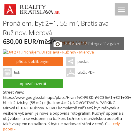
Pronájem, byt 2+1, 55 m
,
Bratislava -
2
Ružinov
,
Mierová
630,00 EUR/měsíc
navrhnout cenu
Zobrazit 12 fotografií v galerii
přidat k oblíbeným
poslat
tisk
uložit PDF
topovať inzerát
Street View:
https://www.google.sk/maps/place/Hrani%C4%8Dn%C3%A1,+821+05
hl=sk 2-izb.byt (55 m2) + (balkon 4 m2). NOVOSTAVBA. PARKING.
Mírová ul. BA II. Ružinov. NOVO kompletně zařízený byt. Nábytek a
veškeré vybavení je nové a odpovídá fotografiím. Kuchyň spojená s
obývákem a se vstupem na balkon. Ložnice s manželskou postelí a
také vstupem na balkon. K bytu je parkovací stání v ceně. C
...
celý
popis